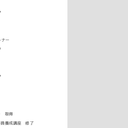
*
トナー
フ
*
ー 取得
導員養成講座 修了