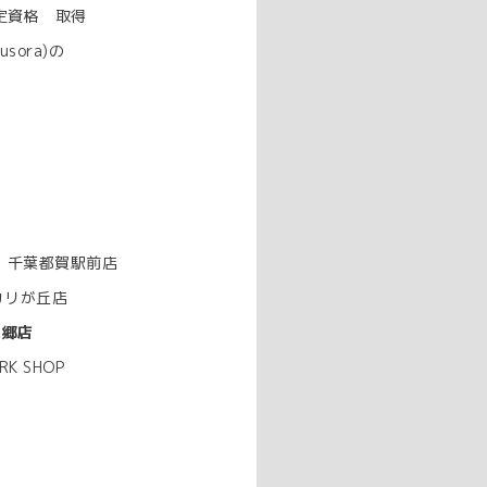
定資格 取得
sora)の
』
ブ 千葉都賀駅前店
ーカリが丘店
三郷店
 SHOP