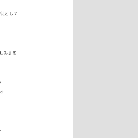
の生徒として
しみ』を
が
す
す