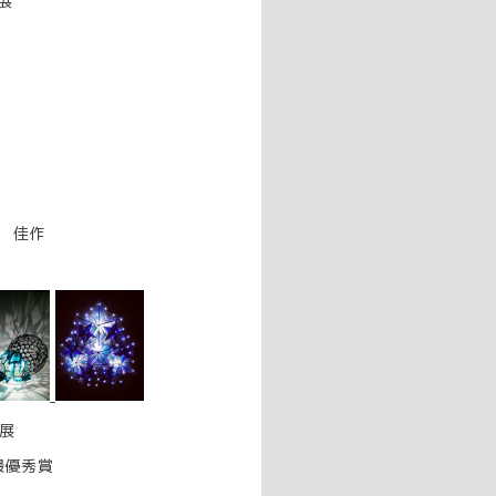
賞展
展 佳作
品展
最優秀賞