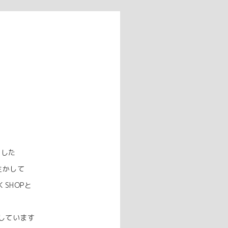
ました
生かして
SHOPと
しています