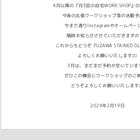
⁡⁡4月以降の『月3回の自宅WORK SHOP
今後の出張ワークショップ等の活動予定
今まで通り⁡Instagramやホームペー
随時⁡⁡お知らせさせていただきますので
これからもどうぞ『UZAWA STAINED GL
よろしくお願いいたします🙇‍♀️⁡⁡
⁡3月は、まだまだ予約が空いています
ぜひこの機会にワークショップのご検討
どうぞよろしくお願いいたします🙇‍♀️
⁡⁡
2024年2月19日
⁡⁡⁡⁡⁡⁡⁡⁡⁡⁡⁡⁡⁡⁡⁡⁡