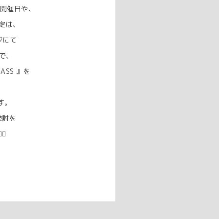
』の開催日や、
は、⁡
ジにて
、⁡⁡
ASS 』を⁡
。⁡⁡
を⁡⁡
⁡⁡