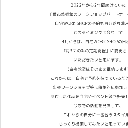
⁡2022年から2年間続けていた
千葉市美術館のワークショップパートナー
自宅WORK SHOPの予約も最近落ち着き
このタイミングに合わせて⁡⁡
4月からは、自宅WORK SHOPの日程
『月3回のみの定期開催』に⁡⁡変更さ
いただきたいと思います。
⁡⁡(自宅教室はそのまま継続します)
これからは、⁡⁡自宅で予約を待っているだ
⁡⁡出張ワークショップ等に積極的に参加し
制作した作品を自宅やイベント等で⁡⁡販売
⁡⁡今までの活動を見直して、⁡⁡
これからの自分に一番合うスタイ
⁡⁡じっくり模索してみたいと思っています