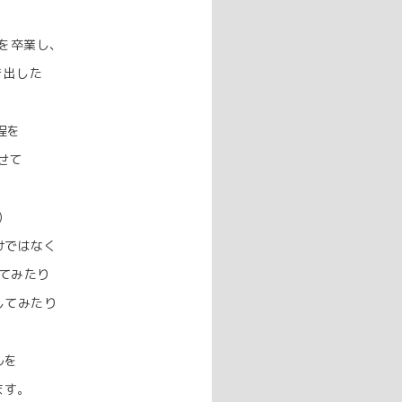
を卒業し、⁡
出した⁡⁡
を⁡⁡
せて
⁡
けではなく
てみたり⁡
してみたり
ルを
。⁡⁡